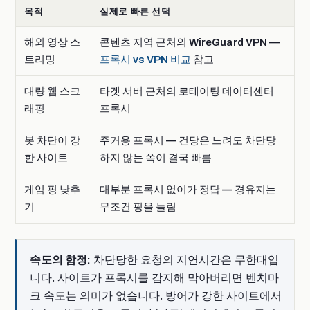
목적
실제로 빠른 선택
해외 영상 스
콘텐츠 지역 근처의 WireGuard VPN —
트리밍
프록시 vs VPN 비교
참고
대량 웹 스크
타겟 서버 근처의 로테이팅 데이터센터
래핑
프록시
봇 차단이 강
주거용 프록시 — 건당은 느려도 차단당
한 사이트
하지 않는 쪽이 결국 빠름
게임 핑 낮추
대부분 프록시 없이가 정답 — 경유지는
기
무조건 핑을 늘림
차단당한 요청의 지연시간은 무한대입
속도의 함정:
니다. 사이트가 프록시를 감지해 막아버리면 벤치마
크 속도는 의미가 없습니다. 방어가 강한 사이트에서